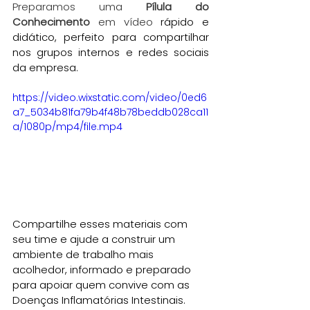
Preparamos uma 
Pílula do 
Conhecimento
 em vídeo 
rápido e 
didático, perfeito para compartilhar 
nos grupos internos e redes sociais 
da empresa.
https://video.wixstatic.com/video/0ed6
a7_5034b81fa79b4f48b78beddb028ca11
a/1080p/mp4/file.mp4
Compartilhe esses materiais com 
seu time e ajude a construir um 
ambiente de trabalho mais 
acolhedor, informado e preparado 
para apoiar quem convive com as 
Doenças Inflamatórias Intestinais.